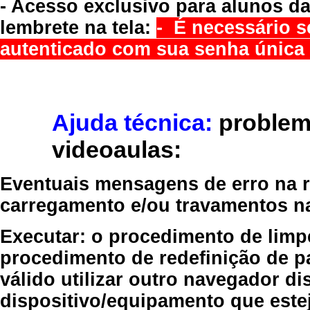
- Acesso exclusivo para alunos da
lembrete na tela:
- É necessário s
autenticado com sua senha única 
Ajuda técnica:
problem
videoaulas:
Eventuais mensagens de erro na re
carregamento e/ou travamentos n
Executar:
o procedimento de limp
procedimento de redefinição
de p
válido
utilizar outro navegador
dis
dispositivo/equipamento
que estej