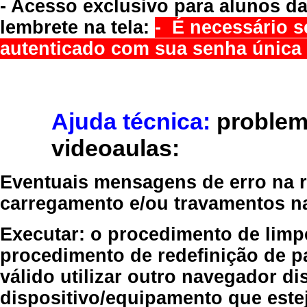
- Acesso exclusivo para alunos da
lembrete na tela:
- É necessário s
autenticado com sua senha única 
Ajuda técnica:
problem
videoaulas:
Eventuais mensagens de erro na re
carregamento e/ou travamentos n
Executar:
o procedimento de limp
procedimento de redefinição
de p
válido
utilizar outro navegador
dis
dispositivo/equipamento
que estej