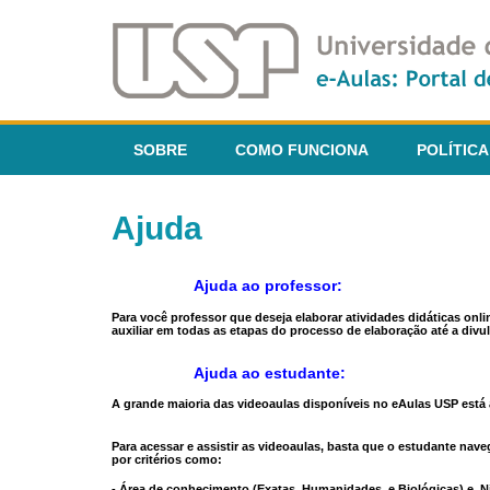
SOBRE
COMO FUNCIONA
POLÍTICA
Ajuda
Ajuda ao professor:
Para você professor que deseja elaborar atividades didáticas onl
auxiliar em todas as etapas do processo de elaboração até a divul
Ajuda ao estudante:
A grande maioria das videoaulas disponíveis no eAulas USP está a
Para acessar e assistir as videoaulas, basta que o estudante na
por critérios como:
- Área de conhecimento (Exatas, Humanidades, e Biológicas) e N