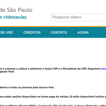
 DE USO
CRÉDITOS
CONTATO
AJUDA
ine e começar a utilizar o ambiente e-Aulas USP e e-Disciplinas da USP, Sugerimos
ace
gação final.
berta a todas as pessoas para acesso livre.
vegue pelas opções disponíveis na home-page do eAulas, lá estão disponíveis botõe
ível acadêmico (Ensino Médio, Graduação, Pós-Graduação, Cultura e Extensão, e Pes