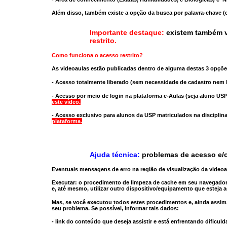
Além disso, também existe a opção da busca por palavra-chave (c
Importante destaque:
existem também v
restrito
.
Como funciona o acesso restrito?
As videoaulas estão publicadas dentro de alguma destas 3 opçõe
- Acesso totalmente liberado
(sem necessidade de cadastro nem l
- Acesso por meio de login na plataforma e-Aulas
(seja aluno USP
este vídeo.
- Acesso exclusivo para alunos da USP matriculados na disciplin
plataforma.
Ajuda técnica:
problemas de acesso e/o
Eventuais mensagens de erro na região de visualização da video
Executar:
o procedimento de limpeza de cache
em seu navegador
e, até mesmo,
utilizar outro dispositivo/equipamento
que esteja a
Mas, se você executou todos estes procedimentos e, ainda assim,
seu problema. Se possível, informar tais dados:
- link do conteúdo que deseja assistir e está enfrentando dificuld