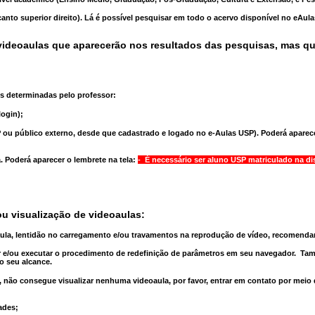
anto superior direito). Lá é possível pesquisar em todo o acervo disponível no eAul
ideoaulas que aparecerão nos resultados das pesquisas, mas q
s determinadas pelo professor:
ogin);
 ou público externo, desde que cadastrado e logado no e-Aulas USP). Poderá aparece
a
. Poderá aparecer o lembrete na tela:
- É necessário ser aluno USP matriculado na di
u visualização de videoaulas:
aula, lentidão no carregamento e/ou travamentos na reprodução de vídeo, recomend
 e/ou executar o
procedimento de redefinição
de parâmetros em seu navegador.
Tam
o seu alcance.
 não consegue visualizar nenhuma videoaula, por favor, entrar em contato por meio
ades;