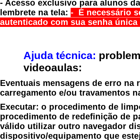
- Acesso exclusivo para alunos da
lembrete na tela:
- É necessário s
autenticado com sua senha única 
Ajuda técnica:
problem
videoaulas:
Eventuais mensagens de erro na re
carregamento e/ou travamentos n
Executar:
o procedimento de limp
procedimento de redefinição
de p
válido
utilizar outro navegador
dis
dispositivo/equipamento
que estej