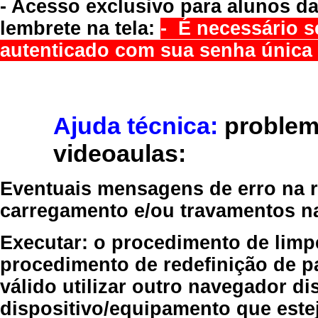
- Acesso exclusivo para alunos da
lembrete na tela:
- É necessário s
autenticado com sua senha única 
Ajuda técnica:
problem
videoaulas:
Eventuais mensagens de erro na re
carregamento e/ou travamentos n
Executar:
o procedimento de limp
procedimento de redefinição
de p
válido
utilizar outro navegador
dis
dispositivo/equipamento
que estej