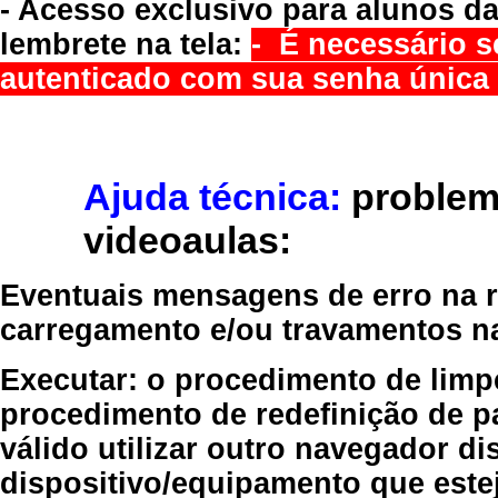
- Acesso exclusivo para alunos da
lembrete na tela:
- É necessário s
autenticado com sua senha única 
Ajuda técnica:
problem
videoaulas:
Eventuais mensagens de erro na re
carregamento e/ou travamentos n
Executar:
o procedimento de limp
procedimento de redefinição
de p
válido
utilizar outro navegador
dis
dispositivo/equipamento
que estej