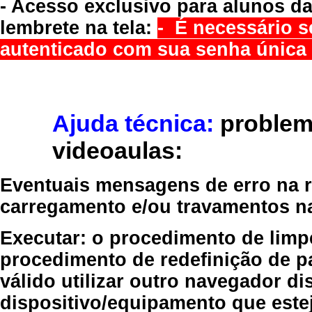
- Acesso exclusivo para alunos da
lembrete na tela:
- É necessário s
autenticado com sua senha única 
Ajuda técnica:
problem
videoaulas:
Eventuais mensagens de erro na re
carregamento e/ou travamentos n
Executar:
o procedimento de limp
procedimento de redefinição
de p
válido
utilizar outro navegador
dis
dispositivo/equipamento
que estej