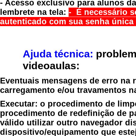
- Acesso exclusivo para alunos da
lembrete na tela:
- É necessário s
autenticado com sua senha única 
Ajuda técnica:
problem
videoaulas:
Eventuais mensagens de erro na re
carregamento e/ou travamentos n
Executar:
o procedimento de limp
procedimento de redefinição
de p
válido
utilizar outro navegador
dis
dispositivo/equipamento
que estej