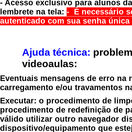
- Acesso exclusivo para alunos da
lembrete na tela:
- É necessário s
autenticado com sua senha única 
Ajuda técnica:
problem
videoaulas:
Eventuais mensagens de erro na re
carregamento e/ou travamentos n
Executar:
o procedimento de limp
procedimento de redefinição
de p
válido
utilizar outro navegador
dis
dispositivo/equipamento
que estej