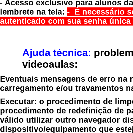
- Acesso exclusivo para alunos da
lembrete na tela:
- É necessário s
autenticado com sua senha única 
Ajuda técnica:
problem
videoaulas:
Eventuais mensagens de erro na re
carregamento e/ou travamentos n
Executar:
o procedimento de limp
procedimento de redefinição
de p
válido
utilizar outro navegador
dis
dispositivo/equipamento
que estej