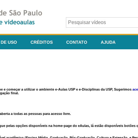
 DE USO
CRÉDITOS
CONTATO
AJUDA
ine e começar a utilizar o ambiente e-Aulas USP e e-Disciplinas da USP, Sugerimos
ace
gação final.
berta a todas as pessoas para acesso livre.
vegue pelas opções disponíveis na home-page do eAulas, lá estão disponíveis botõe
ível acadêmico (Ensino Médio, Graduação, Pós-Graduação, Cultura e Extensão, e Pes