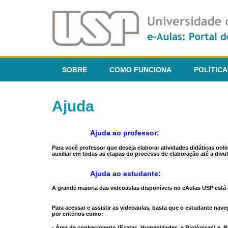
SOBRE
COMO FUNCIONA
POLÍTICA
Ajuda
Ajuda ao professor:
Para você professor que deseja elaborar atividades didáticas onl
auxiliar em todas as etapas do processo de elaboração até a divul
Ajuda ao estudante:
A grande maioria das videoaulas disponíveis no eAulas USP está a
Para acessar e assistir as videoaulas, basta que o estudante na
por critérios como:
- Área de conhecimento (Exatas, Humanidades, e Biológicas) e N