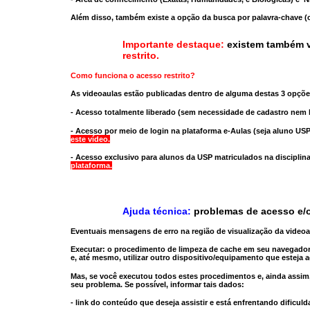
Além disso, também existe a opção da busca por palavra-chave (c
Importante destaque:
existem também v
restrito
.
Como funciona o acesso restrito?
As videoaulas estão publicadas dentro de alguma destas 3 opçõe
- Acesso totalmente liberado
(sem necessidade de cadastro nem l
- Acesso por meio de login na plataforma e-Aulas
(seja aluno USP
este vídeo.
- Acesso exclusivo para alunos da USP matriculados na disciplin
plataforma.
Ajuda técnica:
problemas de acesso e/o
Eventuais mensagens de erro na região de visualização da video
Executar:
o procedimento de limpeza de cache
em seu navegador
e, até mesmo,
utilizar outro dispositivo/equipamento
que esteja a
Mas, se você executou todos estes procedimentos e, ainda assim,
seu problema. Se possível, informar tais dados:
- link do conteúdo que deseja assistir e está enfrentando dificuld