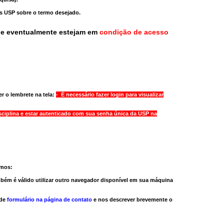
as USP sobre o termo desejado.
ue eventualmente estejam em
condição de acesso
r o lembrete na tela:
- É necessário fazer login para visualizar
sciplina e estar autenticado com sua senha única da USP na
amos:
bém é válido
utilizar outro navegador
disponível em sua máquina
 de
formulário na página de contato
e nos descrever brevemente o