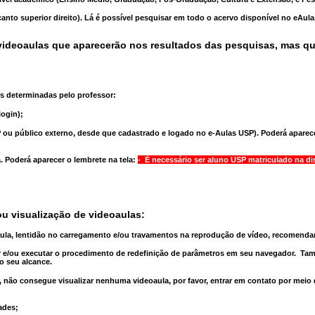
anto superior direito). Lá é possível pesquisar em todo o acervo disponível no eAul
ideoaulas que aparecerão nos resultados das pesquisas, mas q
s determinadas pelo professor:
ogin);
 ou público externo, desde que cadastrado e logado no e-Aulas USP). Poderá aparece
a
. Poderá aparecer o lembrete na tela:
- É necessário ser aluno USP matriculado na di
u visualização de videoaulas:
aula, lentidão no carregamento e/ou travamentos na reprodução de vídeo, recomend
 e/ou executar o
procedimento de redefinição
de parâmetros em seu navegador.
Tam
o seu alcance.
 não consegue visualizar nenhuma videoaula, por favor, entrar em contato por meio
ades;