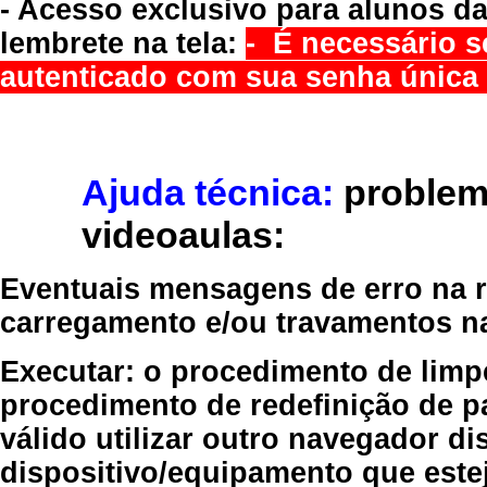
- Acesso exclusivo para alunos da
lembrete na tela:
- É necessário s
autenticado com sua senha única 
Ajuda técnica:
problem
videoaulas:
Eventuais mensagens de erro na re
carregamento e/ou travamentos n
Executar:
o procedimento de limp
procedimento de redefinição
de p
válido
utilizar outro navegador
dis
dispositivo/equipamento
que estej