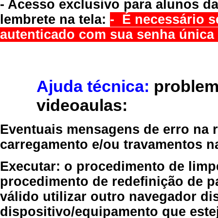
- Acesso exclusivo para alunos da
lembrete na tela:
- É necessário s
autenticado com sua senha única 
Ajuda técnica:
problem
videoaulas:
Eventuais mensagens de erro na re
carregamento e/ou travamentos n
Executar:
o procedimento de limp
procedimento de redefinição
de p
válido
utilizar outro navegador
dis
dispositivo/equipamento
que estej