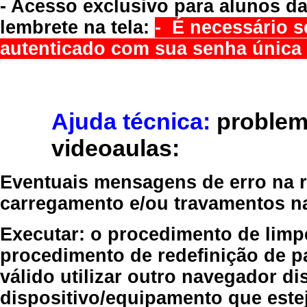
- Acesso exclusivo para alunos da
lembrete na tela:
- É necessário s
autenticado com sua senha única 
Ajuda técnica:
problem
videoaulas:
Eventuais mensagens de erro na re
carregamento e/ou travamentos n
Executar:
o procedimento de limp
procedimento de redefinição
de p
válido
utilizar outro navegador
dis
dispositivo/equipamento
que estej