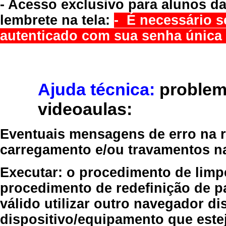
- Acesso exclusivo para alunos da
lembrete na tela:
- É necessário s
autenticado com sua senha única 
Ajuda técnica:
problem
videoaulas:
Eventuais mensagens de erro na re
carregamento e/ou travamentos n
Executar:
o procedimento de limp
procedimento de redefinição
de p
válido
utilizar outro navegador
dis
dispositivo/equipamento
que estej