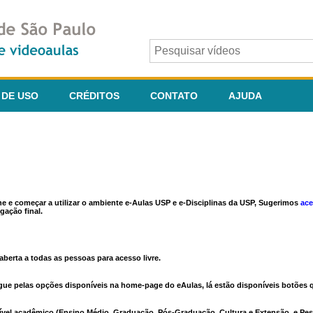
 DE USO
CRÉDITOS
CONTATO
AJUDA
ine e começar a utilizar o ambiente e-Aulas USP e e-Disciplinas da USP, Sugerimos
ace
gação final.
berta a todas as pessoas para acesso livre.
vegue pelas opções disponíveis na home-page do eAulas, lá estão disponíveis botõe
ível acadêmico (Ensino Médio, Graduação, Pós-Graduação, Cultura e Extensão, e Pes