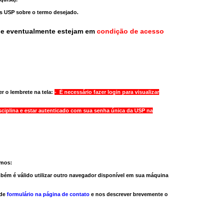
as USP sobre o termo desejado.
ue eventualmente estejam em
condição de acesso
r o lembrete na tela:
- É necessário fazer login para visualizar
sciplina e estar autenticado com sua senha única da USP na
amos:
bém é válido
utilizar outro navegador
disponível em sua máquina
 de
formulário na página de contato
e nos descrever brevemente o