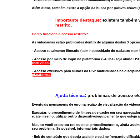
Além disso, também existe a opção da busca por palavra-chave (c
Importante destaque:
existem também v
restrito
.
Como funciona o acesso restrito?
As videoaulas estão publicadas dentro de alguma destas 3 opçõe
- Acesso totalmente liberado
(sem necessidade de cadastro nem l
- Acesso por meio de login na plataforma e-Aulas
(seja aluno USP
este vídeo.
- Acesso exclusivo para alunos da USP matriculados na disciplin
plataforma.
Ajuda técnica:
problemas de acesso e/o
Eventuais mensagens de erro na região de visualização da video
Executar:
o procedimento de limpeza de cache
em seu navegador
e, até mesmo,
utilizar outro dispositivo/equipamento
que esteja a
Mas, se você executou todos estes procedimentos e, ainda assim,
seu problema. Se possível, informar tais dados:
- link do conteúdo que deseja assistir e está enfrentando dificuld