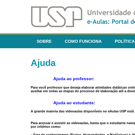
SOBRE
COMO FUNCIONA
POLÍTICA
Ajuda
Ajuda ao professor:
Para você professor que deseja elaborar atividades didáticas onl
auxiliar em todas as etapas do processo de elaboração até a divul
Ajuda ao estudante:
A grande maioria das videoaulas disponíveis no eAulas USP está a
Para acessar e assistir as videoaulas, basta que o estudante na
por critérios como:
- Área de conhecimento (Exatas, Humanidades, e Biológicas) e N