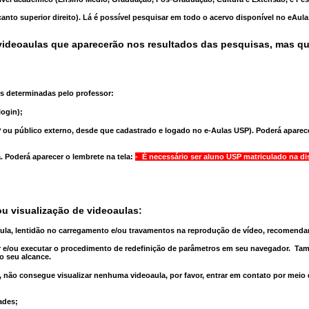
anto superior direito). Lá é possível pesquisar em todo o acervo disponível no eAul
ideoaulas que aparecerão nos resultados das pesquisas, mas q
s determinadas pelo professor:
ogin);
 ou público externo, desde que cadastrado e logado no e-Aulas USP). Poderá aparece
a
. Poderá aparecer o lembrete na tela:
- É necessário ser aluno USP matriculado na di
u visualização de videoaulas:
aula, lentidão no carregamento e/ou travamentos na reprodução de vídeo, recomend
 e/ou executar o
procedimento de redefinição
de parâmetros em seu navegador.
Tam
o seu alcance.
 não consegue visualizar nenhuma videoaula, por favor, entrar em contato por meio
ades;