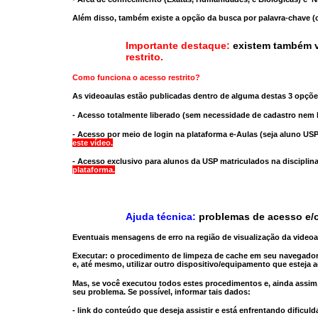
Além disso, também existe a opção da busca por palavra-chave (c
Importante destaque:
existem também v
restrito
.
Como funciona o acesso restrito?
As videoaulas estão publicadas dentro de alguma destas 3 opçõe
- Acesso totalmente liberado
(sem necessidade de cadastro nem l
- Acesso por meio de login na plataforma e-Aulas
(seja aluno USP
este vídeo.
- Acesso exclusivo para alunos da USP matriculados na disciplin
plataforma.
Ajuda técnica:
problemas de acesso e/o
Eventuais mensagens de erro na região de visualização da video
Executar:
o procedimento de limpeza de cache
em seu navegador
e, até mesmo,
utilizar outro dispositivo/equipamento
que esteja a
Mas, se você executou todos estes procedimentos e, ainda assim,
seu problema. Se possível, informar tais dados:
- link do conteúdo que deseja assistir e está enfrentando dificuld