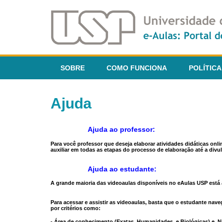
SOBRE
COMO FUNCIONA
POLÍTICA
Ajuda
Ajuda ao professor:
Para você professor que deseja elaborar atividades didáticas onl
auxiliar em todas as etapas do processo de elaboração até a divul
Ajuda ao estudante:
A grande maioria das videoaulas disponíveis no eAulas USP está a
Para acessar e assistir as videoaulas, basta que o estudante na
por critérios como:
- Área de conhecimento (Exatas, Humanidades, e Biológicas) e N