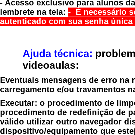
- Acesso exclusivo para alunos da
lembrete na tela:
- É necessário s
autenticado com sua senha única 
Ajuda técnica:
problem
videoaulas:
Eventuais mensagens de erro na re
carregamento e/ou travamentos n
Executar:
o procedimento de limp
procedimento de redefinição
de p
válido
utilizar outro navegador
dis
dispositivo/equipamento
que estej