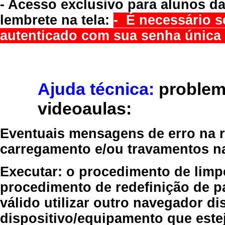
- Acesso exclusivo para alunos da
lembrete na tela:
- É necessário s
autenticado com sua senha única 
Ajuda técnica:
problem
videoaulas:
Eventuais mensagens de erro na re
carregamento e/ou travamentos n
Executar:
o procedimento de limp
procedimento de redefinição
de p
válido
utilizar outro navegador
dis
dispositivo/equipamento
que estej