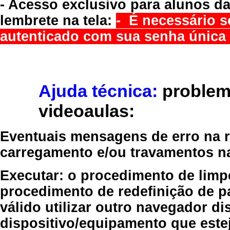
- Acesso exclusivo para alunos da
lembrete na tela:
- É necessário s
autenticado com sua senha única 
Ajuda técnica:
problem
videoaulas:
Eventuais mensagens de erro na re
carregamento e/ou travamentos n
Executar:
o procedimento de limp
procedimento de redefinição
de p
válido
utilizar outro navegador
dis
dispositivo/equipamento
que estej