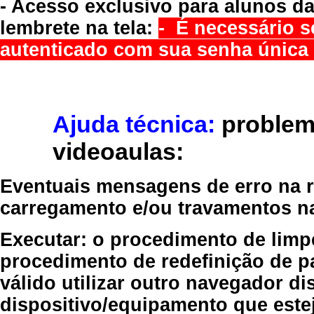
- Acesso exclusivo para alunos da
lembrete na tela:
- É necessário s
autenticado com sua senha única 
Ajuda técnica:
problem
videoaulas:
Eventuais mensagens de erro na re
carregamento e/ou travamentos n
Executar:
o procedimento de limp
procedimento de redefinição
de p
válido
utilizar outro navegador
dis
dispositivo/equipamento
que estej