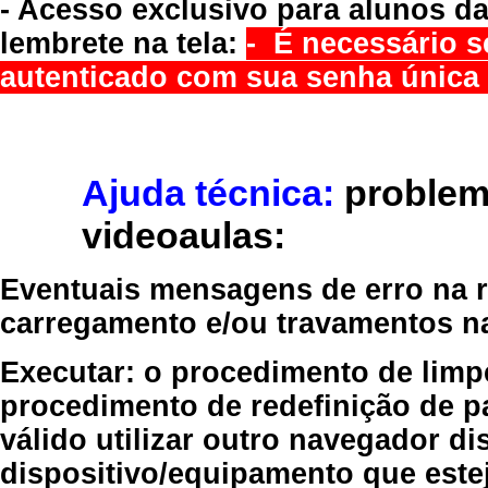
- Acesso exclusivo para alunos da
lembrete na tela:
- É necessário s
autenticado com sua senha única 
Ajuda técnica:
problem
videoaulas:
Eventuais mensagens de erro na re
carregamento e/ou travamentos n
Executar:
o procedimento de limp
procedimento de redefinição
de p
válido
utilizar outro navegador
dis
dispositivo/equipamento
que estej