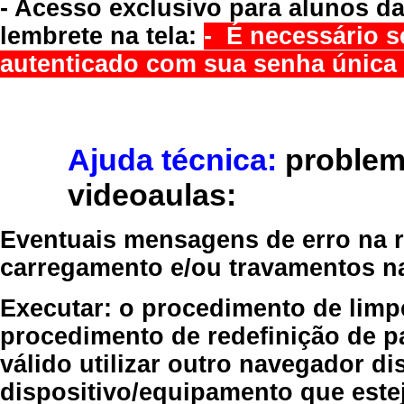
- Acesso exclusivo para alunos da
lembrete na tela:
- É necessário s
autenticado com sua senha única 
Ajuda técnica:
problem
videoaulas:
Eventuais mensagens de erro na re
carregamento e/ou travamentos n
Executar:
o procedimento de limp
procedimento de redefinição
de p
válido
utilizar outro navegador
dis
dispositivo/equipamento
que estej