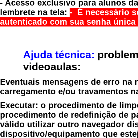
- Acesso exclusivo para alunos da
lembrete na tela:
- É necessário s
autenticado com sua senha única 
Ajuda técnica:
problem
videoaulas:
Eventuais mensagens de erro na re
carregamento e/ou travamentos n
Executar:
o procedimento de limp
procedimento de redefinição
de p
válido
utilizar outro navegador
dis
dispositivo/equipamento
que estej