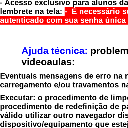
- Acesso exclusivo para alunos da
lembrete na tela:
- É necessário s
autenticado com sua senha única 
Ajuda técnica:
problem
videoaulas:
Eventuais mensagens de erro na re
carregamento e/ou travamentos n
Executar:
o procedimento de limp
procedimento de redefinição
de p
válido
utilizar outro navegador
dis
dispositivo/equipamento
que estej