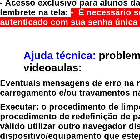
- Acesso exclusivo para alunos da
lembrete na tela:
- É necessário s
autenticado com sua senha única 
Ajuda técnica:
problem
videoaulas:
Eventuais mensagens de erro na re
carregamento e/ou travamentos n
Executar:
o procedimento de limp
procedimento de redefinição
de p
válido
utilizar outro navegador
dis
dispositivo/equipamento
que estej