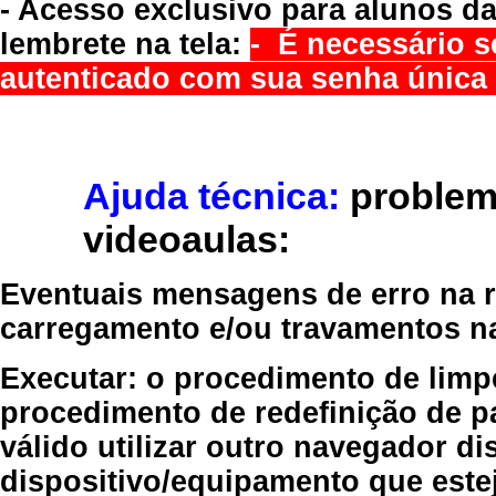
- Acesso exclusivo para alunos da
lembrete na tela:
- É necessário s
autenticado com sua senha única 
Ajuda técnica:
problem
videoaulas:
Eventuais mensagens de erro na re
carregamento e/ou travamentos n
Executar:
o procedimento de limp
procedimento de redefinição
de p
válido
utilizar outro navegador
dis
dispositivo/equipamento
que estej