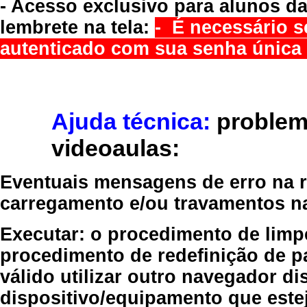
- Acesso exclusivo para alunos da
lembrete na tela:
- É necessário s
autenticado com sua senha única 
Ajuda técnica:
problem
videoaulas:
Eventuais mensagens de erro na re
carregamento e/ou travamentos n
Executar:
o procedimento de limp
procedimento de redefinição
de p
válido
utilizar outro navegador
dis
dispositivo/equipamento
que estej