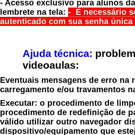
- Acesso exclusivo para alunos da
lembrete na tela:
- É necessário s
autenticado com sua senha única 
Ajuda técnica:
problem
videoaulas:
Eventuais mensagens de erro na re
carregamento e/ou travamentos n
Executar:
o procedimento de limp
procedimento de redefinição
de p
válido
utilizar outro navegador
dis
dispositivo/equipamento
que estej