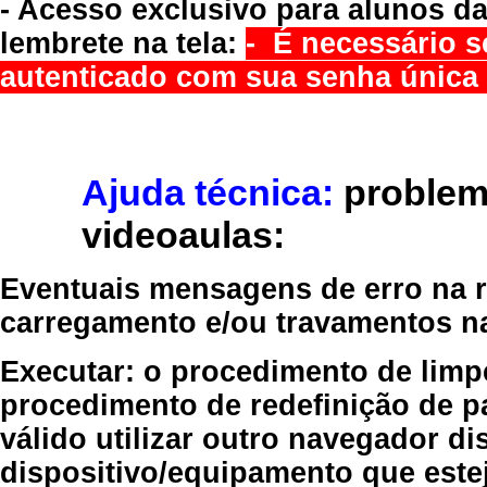
- Acesso exclusivo para alunos da
lembrete na tela:
- É necessário s
autenticado com sua senha única 
Ajuda técnica:
problem
videoaulas:
Eventuais mensagens de erro na re
carregamento e/ou travamentos n
Executar:
o procedimento de limp
procedimento de redefinição
de p
válido
utilizar outro navegador
dis
dispositivo/equipamento
que estej