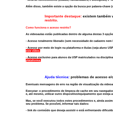
Além disso, também existe a opção da busca por palavra-chave (c
Importante destaque:
existem também v
restrito
.
Como funciona o acesso restrito?
As videoaulas estão publicadas dentro de alguma destas 3 opçõe
- Acesso totalmente liberado
(sem necessidade de cadastro nem l
- Acesso por meio de login na plataforma e-Aulas
(seja aluno USP
este vídeo.
- Acesso exclusivo para alunos da USP matriculados na disciplin
plataforma.
Ajuda técnica:
problemas de acesso e/o
Eventuais mensagens de erro na região de visualização da video
Executar:
o procedimento de limpeza de cache
em seu navegador
e, até mesmo,
utilizar outro dispositivo/equipamento
que esteja a
Mas, se você executou todos estes procedimentos e, ainda assim,
seu problema. Se possível, informar tais dados:
- link do conteúdo que deseja assistir e está enfrentando dificuld