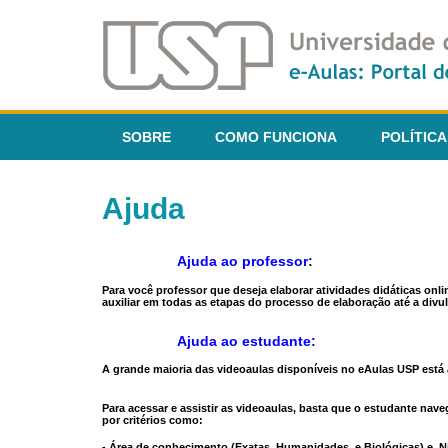
SOBRE
COMO FUNCIONA
POLÍTICA
Ajuda
Ajuda ao professor:
Para você professor que deseja elaborar atividades didáticas onl
auxiliar em todas as etapas do processo de elaboração até a divul
Ajuda ao estudante:
A grande maioria das videoaulas disponíveis no eAulas USP está a
Para acessar e assistir as videoaulas, basta que o estudante na
por critérios como:
- Área de conhecimento (Exatas, Humanidades, e Biológicas) e N