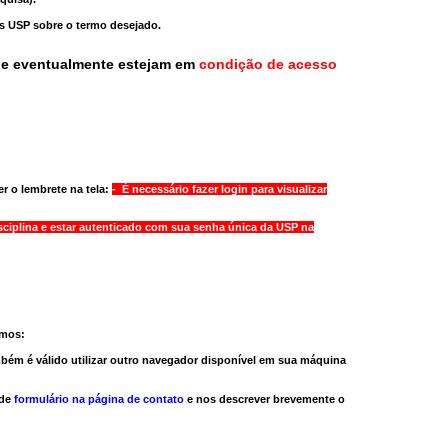
as USP sobre o termo desejado.
ue eventualmente estejam em
condição de acesso
r o lembrete na tela:
- É necessário fazer login para visualizar
sciplina e estar autenticado com sua senha única da USP na
amos:
bém é válido
utilizar outro navegador
disponível em sua máquina
 de
formulário na página de contato
e nos descrever brevemente o