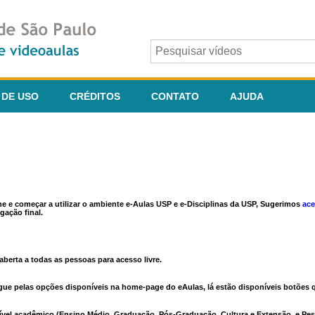
 DE USO
CRÉDITOS
CONTATO
AJUDA
ine e começar a utilizar o ambiente e-Aulas USP e e-Disciplinas da USP, Sugerimos
ace
gação final.
berta a todas as pessoas para acesso livre.
vegue pelas opções disponíveis na home-page do eAulas, lá estão disponíveis botõe
ível acadêmico (Ensino Médio, Graduação, Pós-Graduação, Cultura e Extensão, e Pes