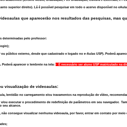
anto superior direito). Lá é possível pesquisar em todo o acervo disponível no eAul
ideoaulas que aparecerão nos resultados das pesquisas, mas q
s determinadas pelo professor:
ogin);
 ou público externo, desde que cadastrado e logado no e-Aulas USP). Poderá aparece
a
. Poderá aparecer o lembrete na tela:
- É necessário ser aluno USP matriculado na di
u visualização de videoaulas:
aula, lentidão no carregamento e/ou travamentos na reprodução de vídeo, recomend
 e/ou executar o
procedimento de redefinição
de parâmetros em seu navegador.
Tam
o seu alcance.
 não consegue visualizar nenhuma videoaula, por favor, entrar em contato por meio
ades;