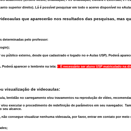
anto superior direito). Lá é possível pesquisar em todo o acervo disponível no eAul
ideoaulas que aparecerão nos resultados das pesquisas, mas q
s determinadas pelo professor:
ogin);
 ou público externo, desde que cadastrado e logado no e-Aulas USP). Poderá aparece
a
. Poderá aparecer o lembrete na tela:
- É necessário ser aluno USP matriculado na di
u visualização de videoaulas:
aula, lentidão no carregamento e/ou travamentos na reprodução de vídeo, recomend
 e/ou executar o
procedimento de redefinição
de parâmetros em seu navegador.
Tam
o seu alcance.
 não consegue visualizar nenhuma videoaula, por favor, entrar em contato por meio
ades;