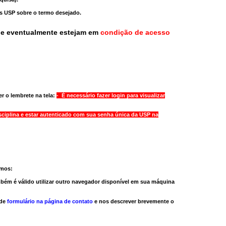
as USP sobre o termo desejado.
ue eventualmente estejam em
condição de acesso
r o lembrete na tela:
- É necessário fazer login para visualizar
sciplina e estar autenticado com sua senha única da USP na
amos:
bém é válido
utilizar outro navegador
disponível em sua máquina
 de
formulário na página de contato
e nos descrever brevemente o