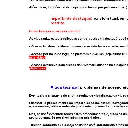
Além disso, também existe a opção da busca por palavra-chave (c
Importante destaque:
existem também v
restrito
.
Como funciona o acesso restrito?
As videoaulas estão publicadas dentro de alguma destas 3 opçõe
- Acesso totalmente liberado
(sem necessidade de cadastro nem l
- Acesso por meio de login na plataforma e-Aulas
(seja aluno USP
este vídeo.
- Acesso exclusivo para alunos da USP matriculados na disciplin
plataforma.
Ajuda técnica:
problemas de acesso e/o
Eventuais mensagens de erro na região de visualização da video
Executar:
o procedimento de limpeza de cache
em seu navegador
e, até mesmo,
utilizar outro dispositivo/equipamento
que esteja a
Mas, se você executou todos estes procedimentos e, ainda assim,
seu problema. Se possível, informar tais dados:
- link do conteúdo que deseja assistir e está enfrentando dificuld