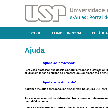
SOBRE
COMO FUNCIONA
POLÍTICA
Ajuda
Ajuda ao professor:
Para você professor que deseja elaborar atividades didáticas onl
auxiliar em todas as etapas do processo de elaboração até a divul
Ajuda ao estudante:
A grande maioria das videoaulas disponíveis no eAulas USP está a
Para acessar e assistir as videoaulas, basta que o estudante na
por critérios como:
- Área de conhecimento (Exatas, Humanidades, e Biológicas) e N