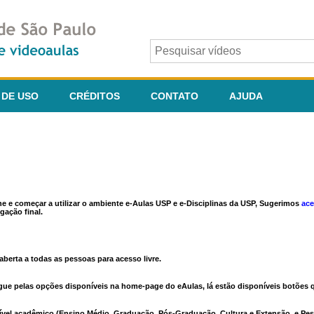
 DE USO
CRÉDITOS
CONTATO
AJUDA
ine e começar a utilizar o ambiente e-Aulas USP e e-Disciplinas da USP, Sugerimos
ace
gação final.
berta a todas as pessoas para acesso livre.
vegue pelas opções disponíveis na home-page do eAulas, lá estão disponíveis botõe
ível acadêmico (Ensino Médio, Graduação, Pós-Graduação, Cultura e Extensão, e Pes