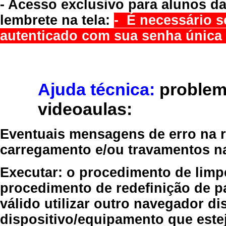
- Acesso exclusivo para alunos da
lembrete na tela:
- É necessário s
autenticado com sua senha única 
Ajuda técnica:
problem
videoaulas:
Eventuais mensagens de erro na re
carregamento e/ou travamentos n
Executar:
o procedimento de limp
procedimento de redefinição
de p
válido
utilizar outro navegador
dis
dispositivo/equipamento
que estej