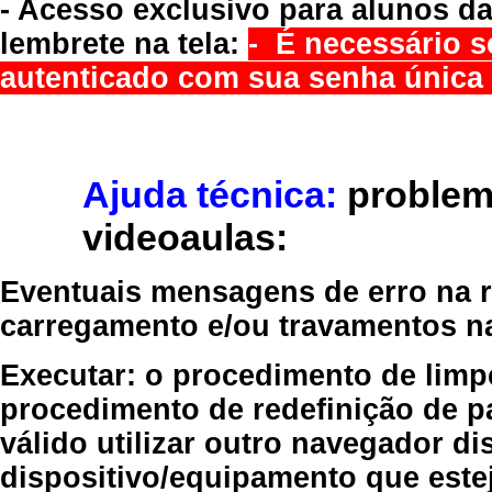
- Acesso exclusivo para alunos da
lembrete na tela:
- É necessário s
autenticado com sua senha única 
Ajuda técnica:
problem
videoaulas:
Eventuais mensagens de erro na re
carregamento e/ou travamentos n
Executar:
o procedimento de limp
procedimento de redefinição
de p
válido
utilizar outro navegador
dis
dispositivo/equipamento
que estej