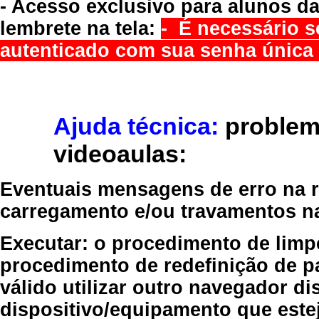
- Acesso exclusivo para alunos da
lembrete na tela:
- É necessário s
autenticado com sua senha única 
Ajuda técnica:
problem
videoaulas:
Eventuais mensagens de erro na re
carregamento e/ou travamentos n
Executar:
o procedimento de limp
procedimento de redefinição
de p
válido
utilizar outro navegador
dis
dispositivo/equipamento
que estej