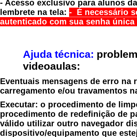
- Acesso exclusivo para alunos da
lembrete na tela:
- É necessário s
autenticado com sua senha única 
Ajuda técnica:
problem
videoaulas:
Eventuais mensagens de erro na re
carregamento e/ou travamentos n
Executar:
o procedimento de limp
procedimento de redefinição
de p
válido
utilizar outro navegador
dis
dispositivo/equipamento
que estej