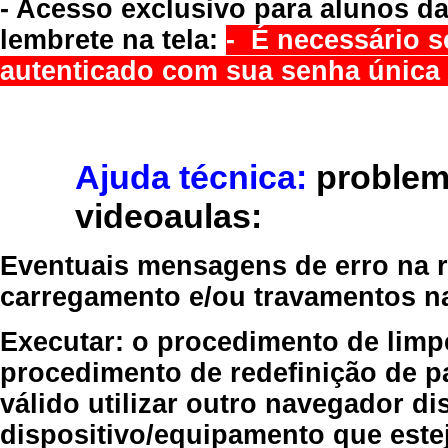
- Acesso exclusivo para alunos da
lembrete na tela:
- É necessário s
autenticado com sua senha única 
Ajuda técnica:
problem
videoaulas:
Eventuais mensagens de erro na re
carregamento e/ou travamentos n
Executar:
o procedimento de limp
procedimento de redefinição
de p
válido
utilizar outro navegador
dis
dispositivo/equipamento
que estej