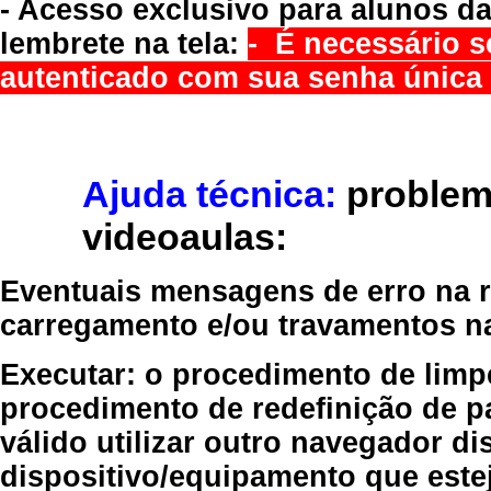
- Acesso exclusivo para alunos da
lembrete na tela:
- É necessário s
autenticado com sua senha única 
Ajuda técnica:
problem
videoaulas:
Eventuais mensagens de erro na re
carregamento e/ou travamentos n
Executar:
o procedimento de limp
procedimento de redefinição
de p
válido
utilizar outro navegador
dis
dispositivo/equipamento
que estej