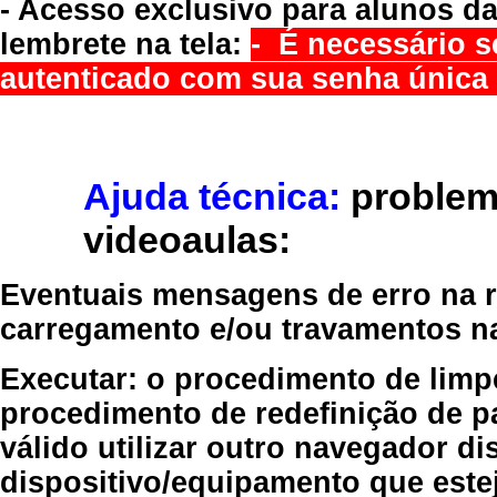
- Acesso exclusivo para alunos da
lembrete na tela:
- É necessário s
autenticado com sua senha única 
Ajuda técnica:
problem
videoaulas:
Eventuais mensagens de erro na re
carregamento e/ou travamentos n
Executar:
o procedimento de limp
procedimento de redefinição
de p
válido
utilizar outro navegador
dis
dispositivo/equipamento
que estej