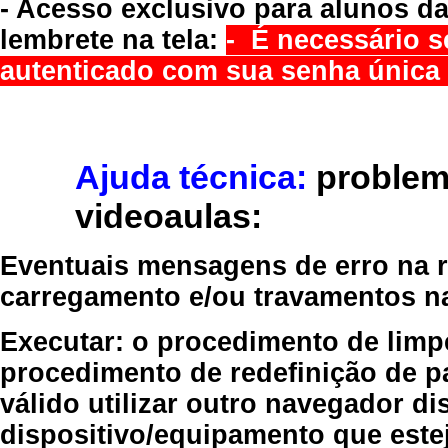
- Acesso exclusivo para alunos da
lembrete na tela:
- É necessário s
autenticado com sua senha única 
Ajuda técnica:
problem
videoaulas:
Eventuais mensagens de erro na re
carregamento e/ou travamentos n
Executar:
o procedimento de limp
procedimento de redefinição
de p
válido
utilizar outro navegador
dis
dispositivo/equipamento
que estej