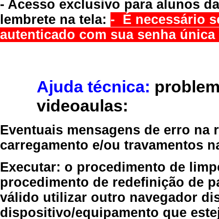
- Acesso exclusivo para alunos da
lembrete na tela:
- É necessário s
autenticado com sua senha única 
Ajuda técnica:
problem
videoaulas:
Eventuais mensagens de erro na re
carregamento e/ou travamentos n
Executar:
o procedimento de limp
procedimento de redefinição
de p
válido
utilizar outro navegador
dis
dispositivo/equipamento
que estej