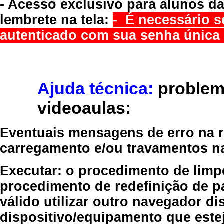
- Acesso exclusivo para alunos da
lembrete na tela:
- É necessário s
autenticado com sua senha única 
Ajuda técnica:
problem
videoaulas:
Eventuais mensagens de erro na re
carregamento e/ou travamentos n
Executar:
o procedimento de limp
procedimento de redefinição
de p
válido
utilizar outro navegador
dis
dispositivo/equipamento
que estej