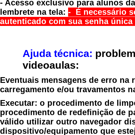
- Acesso exclusivo para alunos da
lembrete na tela:
- É necessário s
autenticado com sua senha única 
Ajuda técnica:
problem
videoaulas:
Eventuais mensagens de erro na re
carregamento e/ou travamentos n
Executar:
o procedimento de limp
procedimento de redefinição
de p
válido
utilizar outro navegador
dis
dispositivo/equipamento
que estej