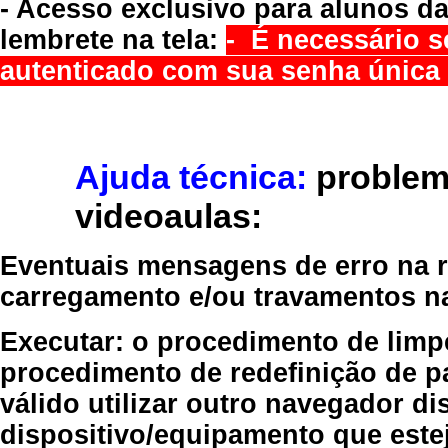
- Acesso exclusivo para alunos da
lembrete na tela:
- É necessário s
autenticado com sua senha única 
Ajuda técnica:
problem
videoaulas:
Eventuais mensagens de erro na re
carregamento e/ou travamentos n
Executar:
o procedimento de limp
procedimento de redefinição
de p
válido
utilizar outro navegador
dis
dispositivo/equipamento
que estej