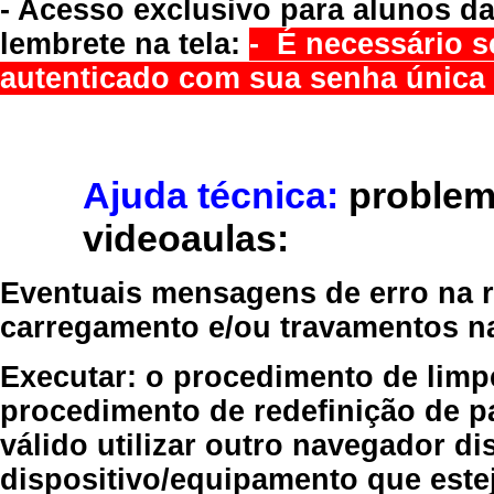
- Acesso exclusivo para alunos da
lembrete na tela:
- É necessário s
autenticado com sua senha única 
Ajuda técnica:
problem
videoaulas:
Eventuais mensagens de erro na re
carregamento e/ou travamentos n
Executar:
o procedimento de limp
procedimento de redefinição
de p
válido
utilizar outro navegador
dis
dispositivo/equipamento
que estej