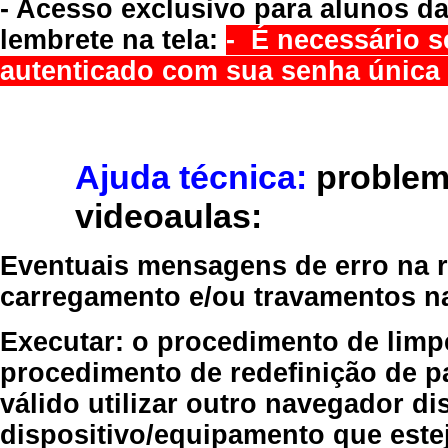
- Acesso exclusivo para alunos da
lembrete na tela:
- É necessário s
autenticado com sua senha única 
Ajuda técnica:
problem
videoaulas:
Eventuais mensagens de erro na re
carregamento e/ou travamentos n
Executar:
o procedimento de limp
procedimento de redefinição
de p
válido
utilizar outro navegador
dis
dispositivo/equipamento
que estej