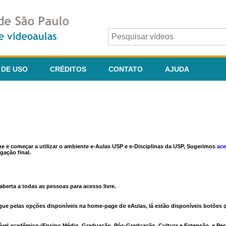
 DE USO
CRÉDITOS
CONTATO
AJUDA
ine e começar a utilizar o ambiente e-Aulas USP e e-Disciplinas da USP, Sugerimos
ace
gação final.
berta a todas as pessoas para acesso livre.
vegue pelas opções disponíveis na home-page do eAulas, lá estão disponíveis botõe
ível acadêmico (Ensino Médio, Graduação, Pós-Graduação, Cultura e Extensão, e Pes