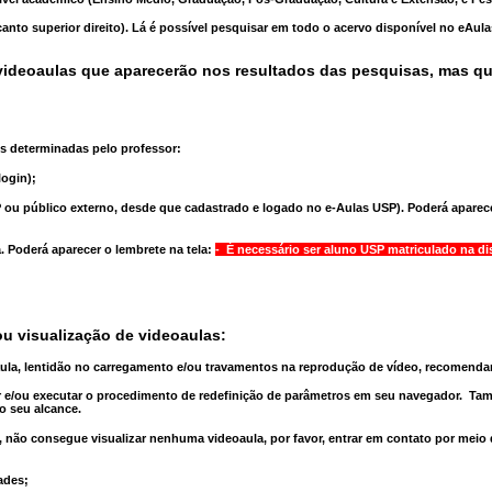
anto superior direito). Lá é possível pesquisar em todo o acervo disponível no eAul
ideoaulas que aparecerão nos resultados das pesquisas, mas q
s determinadas pelo professor:
ogin);
 ou público externo, desde que cadastrado e logado no e-Aulas USP). Poderá aparece
a
. Poderá aparecer o lembrete na tela:
- É necessário ser aluno USP matriculado na di
u visualização de videoaulas:
aula, lentidão no carregamento e/ou travamentos na reprodução de vídeo, recomend
 e/ou executar o
procedimento de redefinição
de parâmetros em seu navegador.
Tam
o seu alcance.
 não consegue visualizar nenhuma videoaula, por favor, entrar em contato por meio
ades;