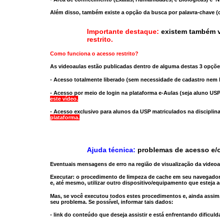
Além disso, também existe a opção da busca por palavra-chave (c
Importante destaque:
existem também v
restrito
.
Como funciona o acesso restrito?
As videoaulas estão publicadas dentro de alguma destas 3 opçõe
- Acesso totalmente liberado
(sem necessidade de cadastro nem l
- Acesso por meio de login na plataforma e-Aulas
(seja aluno USP
este vídeo.
- Acesso exclusivo para alunos da USP matriculados na disciplin
plataforma.
Ajuda técnica:
problemas de acesso e/o
Eventuais mensagens de erro na região de visualização da video
Executar:
o procedimento de limpeza de cache
em seu navegador
e, até mesmo,
utilizar outro dispositivo/equipamento
que esteja a
Mas, se você executou todos estes procedimentos e, ainda assim,
seu problema. Se possível, informar tais dados:
- link do conteúdo que deseja assistir e está enfrentando dificuld