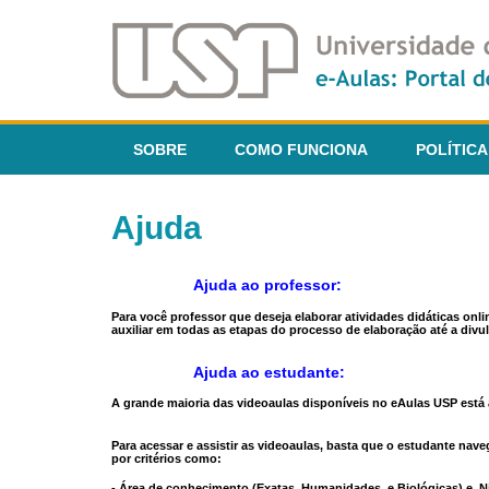
SOBRE
COMO FUNCIONA
POLÍTICA
Ajuda
Ajuda ao professor:
Para você professor que deseja elaborar atividades didáticas onl
auxiliar em todas as etapas do processo de elaboração até a divul
Ajuda ao estudante:
A grande maioria das videoaulas disponíveis no eAulas USP está a
Para acessar e assistir as videoaulas, basta que o estudante na
por critérios como:
- Área de conhecimento (Exatas, Humanidades, e Biológicas) e N