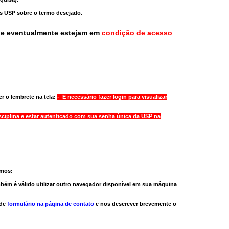
as USP sobre o termo desejado.
ue eventualmente estejam em
condição de acesso
r o lembrete na tela:
- É necessário fazer login para visualizar
sciplina e estar autenticado com sua senha única da USP na
amos:
bém é válido
utilizar outro navegador
disponível em sua máquina
 de
formulário na página de contato
e nos descrever brevemente o