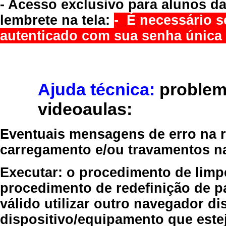
- Acesso exclusivo para alunos da
lembrete na tela:
- É necessário s
autenticado com sua senha única 
Ajuda técnica:
problem
videoaulas:
Eventuais mensagens de erro na re
carregamento e/ou travamentos n
Executar:
o procedimento de limp
procedimento de redefinição
de p
válido
utilizar outro navegador
dis
dispositivo/equipamento
que estej