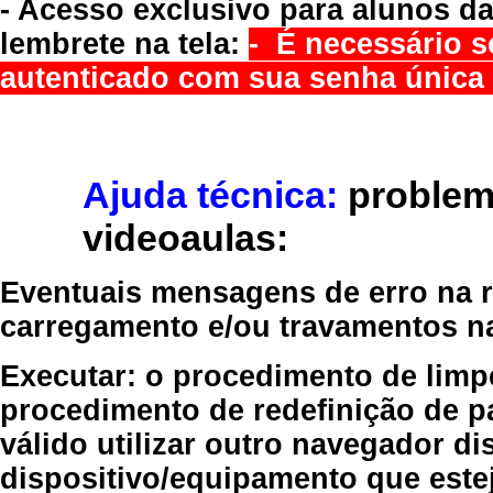
- Acesso exclusivo para alunos da
lembrete na tela:
- É necessário s
autenticado com sua senha única 
Ajuda técnica:
problem
videoaulas:
Eventuais mensagens de erro na re
carregamento e/ou travamentos n
Executar:
o procedimento de limp
procedimento de redefinição
de p
válido
utilizar outro navegador
dis
dispositivo/equipamento
que estej