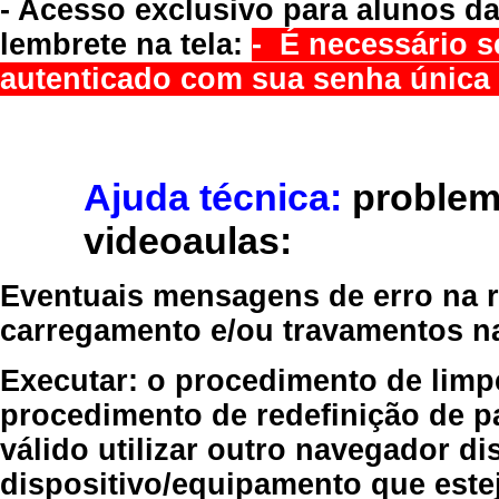
- Acesso exclusivo para alunos da
lembrete na tela:
- É necessário s
autenticado com sua senha única 
Ajuda técnica:
problem
videoaulas:
Eventuais mensagens de erro na re
carregamento e/ou travamentos n
Executar:
o procedimento de limp
procedimento de redefinição
de p
válido
utilizar outro navegador
dis
dispositivo/equipamento
que estej